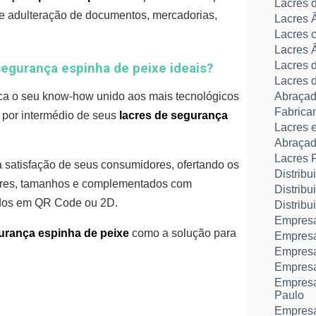
Lacres 
 e adulteração de documentos, mercadorias,
Lacres 
Lacres 
Lacres 
Lacres 
segurança espinha de peixe ideais?
Lacres 
lica o seu know-how unido aos mais tecnológicos
Abraçade
Fabrican
 por intermédio de seus
lacres de segurança
Lacres 
Abraçade
Lacres 
 satisfação de seus consumidores, ofertando os
Distribu
res, tamanhos e complementados com
Distribu
ados em QR Code ou 2D.
Distrib
Empresa
urança espinha de peixe
como a solução para
Empresa
Empresa 
Empresa 
Empresa
Paulo
Empresa