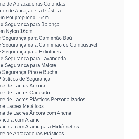
nte de Abraçadeiras Coloridas
dor de Abraçadeira Plástica
em Polipropileno 16cm
de Segurança para Balança
em Nylon 16cm
e Segurança para Caminhão Baú
e Segurança para Caminhão de Combustível
e Segurança para Extintores
de Segurança para Lavanderia
de Segurança para Malote
e Segurança Pino e Bucha
Plásticos de Segurança
nte de Lacres Âncora
nte de Lacres Cadeado
nte de Lacres Plásticos Personalizados
nte Lacres Metálicos
nte de Lacres Âncora com Arame
Âncora com Arame
Âncora com Arame para Hidrômetros
te de Abraçadeiras Plásticas