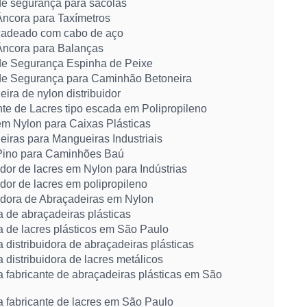
de segurança para sacolas
Âncora para Taxímetros
cadeado com cabo de aço
Âncora para Balanças
de Segurança Espinha de Peixe
de Segurança para Caminhão Betoneira
ira de nylon distribuidor
te de Lacres tipo escada em Polipropileno
em Nylon para Caixas Plásticas
iras para Mangueiras Industriais
Pino para Caminhões Baú
idor de lacres em Nylon para Indústrias
idor de lacres em polipropileno
uidora de Abraçadeiras em Nylon
 de abraçadeiras plásticas
 de lacres plásticos em São Paulo
distribuidora de abraçadeiras plásticas
distribuidora de lacres metálicos
 fabricante de abraçadeiras plásticas em São
 fabricante de lacres em São Paulo