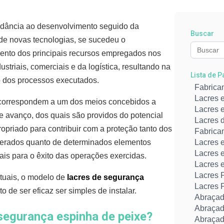
dância ao desenvolvimento seguido da
Buscar
de novas tecnologias, se sucedeu o
ento dos principais recursos empregados nos
ustriais, comerciais e da logística, resultando na
Lista de 
o dos processos executados.
Fabrica
Lacres 
 correspondem a um dos meios concebidos a
Lacres e
se avanço, dos quais são providos do potencial
Lacres 
ropriado para contribuir com a proteção tanto dos
Fabrica
gerados quanto de determinados elementos
Lacres 
Lacres 
is para o êxito das operações exercidas.
Lacres 
Lacres P
tuais, o modelo de
lacres de segurança
Lacres 
to de ser eficaz ser simples de instalar.
Abraçad
Abraçad
segurança espinha de peixe?
Abraçad