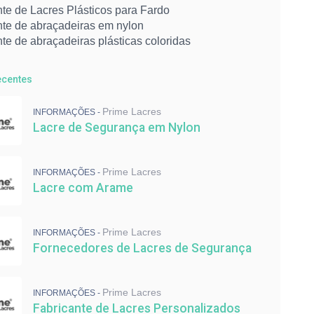
te de Lacres Plásticos para Fardo
nte de abraçadeiras em nylon
te de abraçadeiras plásticas coloridas
dor de Lacres âncora com Arame
dor de lacres metálicos
ecentes
 de abraçadeiras
 de lacres de segurança
Prime Lacres
INFORMAÇÕES -
etálico numerado
Lacre de Segurança em Nylon
cadeado com cabo de aço para indústria
de Segurança para indústria
ipo escada em polipropileno
Prime Lacres
INFORMAÇÕES -
ira colorida
Lacre com Arame
eiras de Nylon para Cabos
eiras para Fixação
eiras para malote
Prime Lacres
INFORMAÇÕES -
 de Lacres de Segurança
Fornecedores de Lacres de Segurança
 de Abraçadeiras de Nylon
nte de Lacres Personalizados
dores de Lacres de Segurança
Prime Lacres
INFORMAÇÕES -
om Arame
Fabricante de Lacres Personalizados