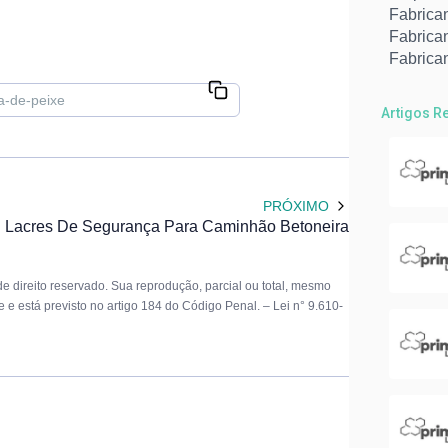
Fabrican
Fabrica
Fabrican
Fornece
Fornece
Artigos R
Fábrica
Fábrica
Lacre m
Lacres 
PRÓXIMO
Lacres 
Lacres De Segurança Para Caminhão Betoneira
Lacres t
Abraçade
Abraçad
e direito reservado. Sua reprodução, parcial ou total, mesmo
Abraçad
me e está previsto no artigo 184 do Código Penal. –
Lei n° 9.610-
Abraçad
Empresa
Fábrica
Fabrica
Fornece
Lacre c