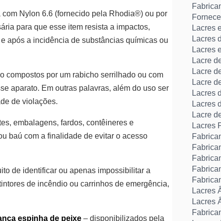
Fabrica
 com Nylon 6.6 (fornecido pela Rhodia®) ou por
Fornece
ria para que esse item resista a impactos,
Lacres 
Lacres 
e após a incidência de substâncias químicas ou
Lacres 
Lacre d
Lacre d
o compostos por um rabicho serrilhado ou com
Lacre d
sse aparato. Em outras palavras, além do uso ser
Lacres 
ade de violações.
Lacres 
Lacre d
s, embalagens, fardos, contêineres e
Lacres 
u baú com a finalidade de evitar o acesso
Fabrica
Fabrica
Fabrica
Fabrica
o de identificar ou apenas impossibilitar a
Fabrica
tintores de incêndio ou carrinhos de emergência,
Lacres 
Lacres 
Fabrican
ança espinha de peixe
– disponibilizados pela