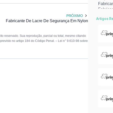
Fabrican
Fabrica
Fabrican
PRÓXIMO
Artigos R
Fornece
Fabricante De Lacre De Segurança Em Nylon
Fornece
Fábrica
eito reservado. Sua reprodução, parcial ou total, mesmo citando
Fábrica
á previsto no artigo 184 do Código Penal. –
Lei n° 9.610-98 sobre
Lacre m
Lacres 
Lacres 
Lacres t
Abraçade
Abraçad
Abraçad
Abraçad
Empresa
Fábrica
Fabrica
Fornece
Lacre c