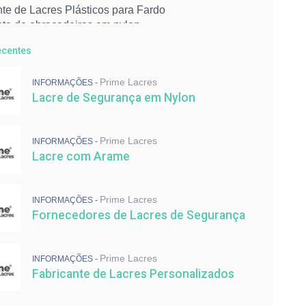
te de Lacres Plásticos para Fardo
nte de abraçadeiras em nylon
te de abraçadeiras plásticas coloridas
ecentes
dor de Lacres âncora com Arame
dor de lacres metálicos
Prime Lacres
INFORMAÇÕES -
 de abraçadeiras
Lacre de Segurança em Nylon
 de lacres de segurança
etálico numerado
cadeado com cabo de aço para indústria
Prime Lacres
INFORMAÇÕES -
de Segurança para indústria
Lacre com Arame
ipo escada em polipropileno
ira colorida
eiras de Nylon para Cabos
Prime Lacres
INFORMAÇÕES -
eiras para Fixação
Fornecedores de Lacres de Segurança
eiras para malote
 de Lacres de Segurança
 de Abraçadeiras de Nylon
Prime Lacres
INFORMAÇÕES -
nte de Lacres Personalizados
Fabricante de Lacres Personalizados
dores de Lacres de Segurança
om Arame