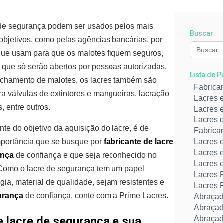
 de segurança podem ser usados pelos mais
Buscar
 objetivos, como pelas agências bancárias, por
que usam para que os malotes fiquem seguros,
 que só serão abertos por pessoas autorizadas.
Lista de 
echamento de malotes, os lacres também são
Fabrica
a válvulas de extintores e mangueiras, lacração
Lacres 
, entre outros.
Lacres e
Lacres 
te do objetivo da aquisição do lacre, é de
Fabrica
mportância que se busque por
fabricante de lacre
Lacres 
Lacres 
ança
de confiança e que seja reconhecido no
Lacres 
Como o lacre de segurança tem um papel
Lacres P
gia, material de qualidade, sejam resistentes e
Lacres 
gurança
de confiança, conte com a Prime Lacres.
Abraçad
Abraçad
 lacre de segurança e sua
Abraçad