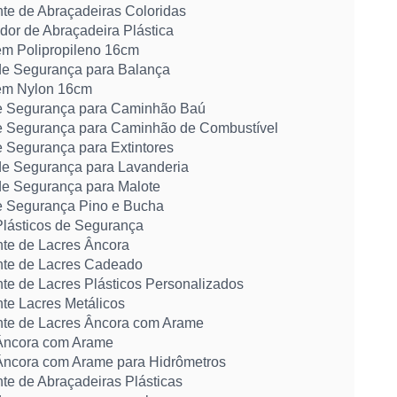
nte de Abraçadeiras Coloridas
dor de Abraçadeira Plástica
em Polipropileno 16cm
de Segurança para Balança
em Nylon 16cm
e Segurança para Caminhão Baú
e Segurança para Caminhão de Combustível
e Segurança para Extintores
de Segurança para Lavanderia
de Segurança para Malote
e Segurança Pino e Bucha
Plásticos de Segurança
nte de Lacres Âncora
nte de Lacres Cadeado
nte de Lacres Plásticos Personalizados
nte Lacres Metálicos
nte de Lacres Âncora com Arame
Âncora com Arame
Âncora com Arame para Hidrômetros
te de Abraçadeiras Plásticas