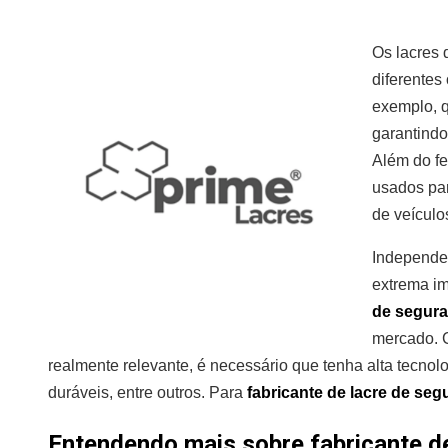
Os lacres
diferentes
exemplo, 
garantindo
Além do f
usados par
de veículos
Independen
extrema i
de segur
mercado. 
realmente relevante, é necessário que tenha alta tecnolo
duráveis, entre outros. Para
fabricante de lacre de se
Entendendo mais sobre fabricante de