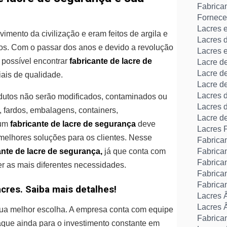
Fabrica
Fornece
Lacres 
imento da civilização e eram feitos de argila e
Lacres 
jetos. Com o passar dos anos e devido a revolução
Lacres 
 possível encontrar
fabricante de lacre de
Lacre d
Lacre d
iais de qualidade.
Lacre d
Lacres 
dutos não serão modificados, contaminados ou
Lacres 
 fardos, embalagens, containers,
Lacre d
 um
fabricante de lacre de segurança
deve
Lacres 
 melhores soluções para os clientes. Nesse
Fabrica
ante de lacre de segurança,
já que conta com
Fabrica
Fabrica
er as mais diferentes necessidades.
Fabrica
Fabrica
cres. Saiba mais detalhes!
Lacres 
Lacres 
sua melhor escolha. A empresa conta com equipe
Fabrican
taque ainda para o investimento constante em