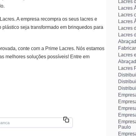
Lacres 
do.
Lacres 
Lacres 
acres. A empresa recompra os seus lacres e
Lacres 
o plástico seja transformado em brinquedos para
Lacres 
Lacres 
Abraçade
Fabrican
mprovada, conte com a Prime Lacres. Nós estamos
Lacres 
as melhores soluções possíveis! Entre em
Abraçade
Lacres 
Distribu
Distribu
Distrib
Empresa
Empresa
Empresa 
Empresa 
Empresa
Paulo
Empresa