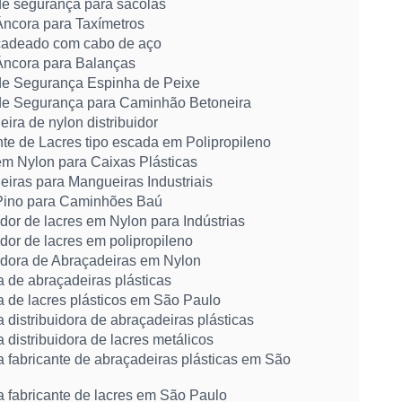
de segurança para sacolas
Âncora para Taxímetros
cadeado com cabo de aço
Âncora para Balanças
de Segurança Espinha de Peixe
de Segurança para Caminhão Betoneira
ira de nylon distribuidor
te de Lacres tipo escada em Polipropileno
em Nylon para Caixas Plásticas
iras para Mangueiras Industriais
Pino para Caminhões Baú
idor de lacres em Nylon para Indústrias
idor de lacres em polipropileno
uidora de Abraçadeiras em Nylon
 de abraçadeiras plásticas
 de lacres plásticos em São Paulo
distribuidora de abraçadeiras plásticas
distribuidora de lacres metálicos
 fabricante de abraçadeiras plásticas em São
 fabricante de lacres em São Paulo