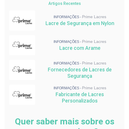
Artigos Recentes
Lacre de Segurança Resistente
Lacre de Segurança Numerado: Preço
Prime Lacres
INFORMAÇÕES -
Lacre para Transporte de Carga
Lacre de Segurança em Nylon
Abraçadeiras para Indústria
Lacre de Segurança em Nylon
Prime Lacres
INFORMAÇÕES -
Lacre com Arame
Prime Lacres
INFORMAÇÕES -
Fornecedores de Lacres de
Segurança
Prime Lacres
INFORMAÇÕES -
Fabricante de Lacres
Personalizados
Quer saber mais sobre os