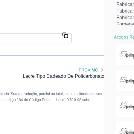
Fabrican
Fabrica
Fabrican
Fornece
Fornece
Fábrica
Artigos R
Fábrica
Lacre m
Lacres 
Lacres 
PRÓXIMO
Lacres t
Lacre Tipo Cadeado De Policarbonato
Abraçade
Abraçad
Abraçad
servado. Sua reprodução, parcial ou total, mesmo citando nossos
Abraçad
to no artigo 184 do Código Penal. –
Lei n° 9.610-98 sobre
Empresa
Fábrica
Fabrica
Fornece
Lacre c