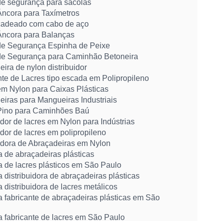
de segurança para sacolas
Âncora para Taxímetros
cadeado com cabo de aço
Âncora para Balanças
de Segurança Espinha de Peixe
de Segurança para Caminhão Betoneira
ira de nylon distribuidor
te de Lacres tipo escada em Polipropileno
em Nylon para Caixas Plásticas
iras para Mangueiras Industriais
Pino para Caminhões Baú
idor de lacres em Nylon para Indústrias
idor de lacres em polipropileno
uidora de Abraçadeiras em Nylon
 de abraçadeiras plásticas
 de lacres plásticos em São Paulo
distribuidora de abraçadeiras plásticas
distribuidora de lacres metálicos
 fabricante de abraçadeiras plásticas em São
 fabricante de lacres em São Paulo