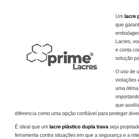
Um
lacre 
que garant
embalagen
Lacres, vo
e conta co
solução pa
O uso de
violações 
uma ótima 
importando
que auxili
diferencia como uma opção confiável para proteger dive
É ideal que um
lacre plástico dupla trava
seja projetad
ferramenta contra situações em que a segurança e a int