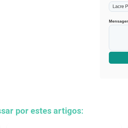
Lacres 
Lacres 
Lacres 
Mensage
Lacres 
Nylon 6
Lacre Â
Lacre Se
Lacre d
Lacre E
Lacres 
Lacre t
Fabrica
Lacres 
Lacres e
Lacres e
Lacres 
Abraçad
ar por estes artigos:
Lacres 
Lacre d
Lacre S