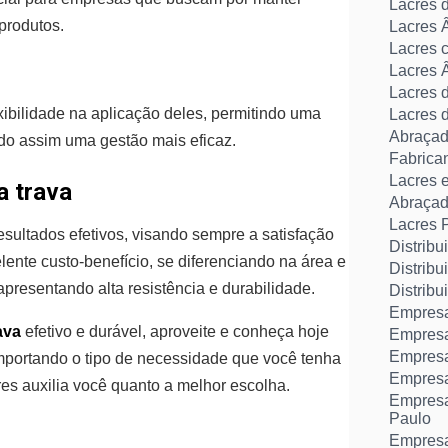
Lacres 
 produtos.
Lacres 
Lacres 
Lacres 
Lacres 
xibilidade na aplicação deles, permitindo uma
Lacres 
Abraçade
endo assim uma gestão mais eficaz.
Fabrican
Lacres 
a trava
Abraçade
Lacres 
esultados efetivos, visando sempre a satisfação
Distribu
ente custo-benefício, se diferenciando na área e
Distribu
apresentando alta resistência e durabilidade.
Distrib
Empresa
rava
efetivo e durável, aproveite e conheça hoje
Empresa
Empresa 
mportando o tipo de necessidade que você tenha
Empresa 
es auxilia você quanto a melhor escolha.
Empresa
Paulo
Empresa