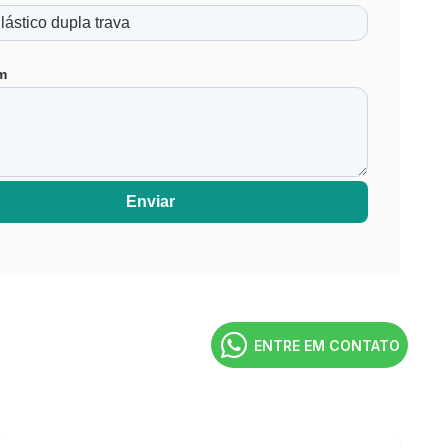
Personalizados para Empresas
espinha
tipo Escada 16cm
m
tipo Escada para Transporte
6 para Lacres de Segurança
ncora Polipropileno com Arame
rrilhado
e segurança: para que serve?
scadinha Numerado
Enviar
tipo Escada 31cm
ipo Escada Nylon 28cm
nte Lacres de Segurança
de Segurança em Nylon
m Nylon para Indústrias
m Polipropileno para Indústrias
ENTRE EM CONTATO
Plásticos Numerados
eiras Plásticas Coloridas
de Segurança com Código de Barras
e Segurança para Caminhão Tanque
egurança para Hidrômetros