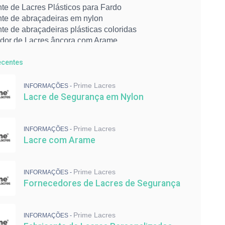
te de Lacres Plásticos para Fardo
nte de abraçadeiras em nylon
te de abraçadeiras plásticas coloridas
dor de Lacres âncora com Arame
dor de lacres metálicos
 de abraçadeiras
ecentes
 de lacres de segurança
etálico numerado
Prime Lacres
INFORMAÇÕES -
cadeado com cabo de aço para indústria
Lacre de Segurança em Nylon
de Segurança para indústria
ipo escada em polipropileno
ira colorida
Prime Lacres
INFORMAÇÕES -
Lacre com Arame
eiras de Nylon para Cabos
eiras para Fixação
eiras para malote
Prime Lacres
 de Lacres de Segurança
INFORMAÇÕES -
Fornecedores de Lacres de Segurança
 de Abraçadeiras de Nylon
nte de Lacres Personalizados
dores de Lacres de Segurança
Prime Lacres
INFORMAÇÕES -
om Arame