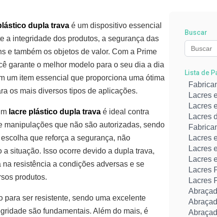
plástico dupla trava
é um dispositivo essencial
Buscar
e a integridade dos produtos, a segurança das
s e também os objetos de valor. Com a Prime
cê garante o melhor modelo para o seu dia a dia
Lista de 
m um item essencial que proporciona uma ótima
Fabrica
ra os mais diversos tipos de aplicações.
Lacres 
Lacres e
 um
lacre plástico dupla trava
é ideal contra
Lacres 
e manipulações que não são autorizadas, sendo
Fabrica
escolha que reforça a segurança, não
Lacres 
Lacres 
 a situação. Isso ocorre devido a dupla trava,
Lacres 
a na resistência a condições adversas e se
Lacres P
rsos produtos.
Lacres 
Abraçad
o para ser resistente, sendo uma excelente
Abraçad
egridade são fundamentais. Além do mais, é
Abraçad