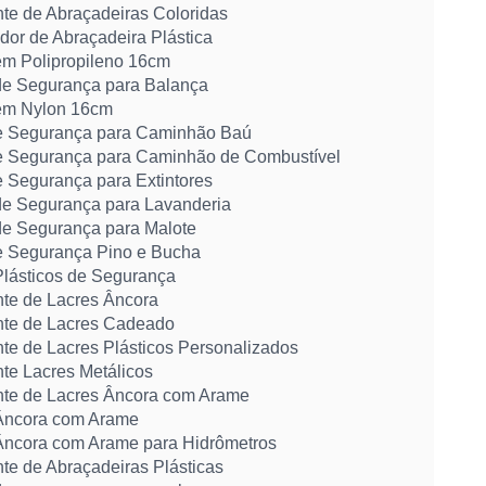
nte de Abraçadeiras Coloridas
dor de Abraçadeira Plástica
em Polipropileno 16cm
de Segurança para Balança
em Nylon 16cm
e Segurança para Caminhão Baú
e Segurança para Caminhão de Combustível
e Segurança para Extintores
de Segurança para Lavanderia
de Segurança para Malote
e Segurança Pino e Bucha
Plásticos de Segurança
nte de Lacres Âncora
nte de Lacres Cadeado
nte de Lacres Plásticos Personalizados
nte Lacres Metálicos
nte de Lacres Âncora com Arame
Âncora com Arame
Âncora com Arame para Hidrômetros
te de Abraçadeiras Plásticas