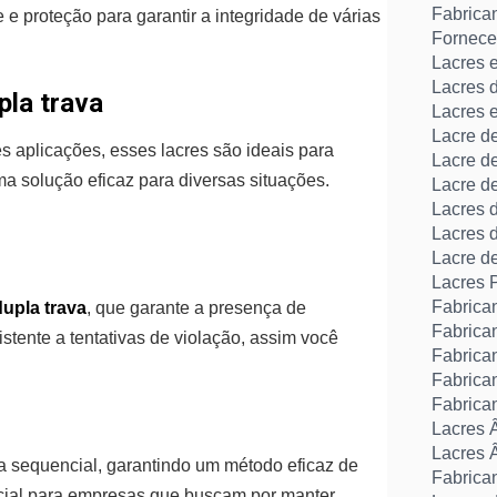
Fabrica
 e proteção para garantir a integridade de várias
Fornece
Lacres 
Lacres 
pla trava
Lacres 
Lacre d
es aplicações, esses lacres são ideais para
Lacre d
ma solução eficaz para diversas situações.
Lacre d
Lacres 
Lacres 
Lacre d
Lacres 
Fabrica
dupla trava
, que garante a presença de
Fabrica
tente a tentativas de violação, assim você
Fabrica
Fabrica
Fabrica
Lacres 
Lacres 
 sequencial, garantindo um método eficaz de
Fabrican
ucial para empresas que buscam por manter