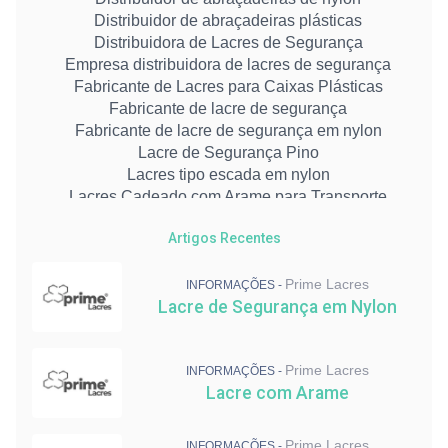
Distribuidor de abraçadeiras plásticas
Distribuidora de Lacres de Segurança
Empresa distribuidora de lacres de segurança
Fabricante de Lacres para Caixas Plásticas
Fabricante de lacre de segurança
Fabricante de lacre de segurança em nylon
Lacre de Segurança Pino
Lacres tipo escada em nylon
Lacres Cadeado com Arame para Transporte
Lacres para bocas tanque
Artigos Recentes
Lacres e Abraçadeiras de Segurança
Lacres de Segurança para caixas plásticas
Lacres de Segurança para malotes
Prime Lacres
INFORMAÇÕES -
Lacre de Segurança em Nylon
Lacre de Segurança Resistente
Lacre de Segurança Numerado: Preço
Lacre para Transporte de Carga
Prime Lacres
Abraçadeiras para Indústria
INFORMAÇÕES -
Lacre com Arame
Lacre de Segurança em Nylon
Prime Lacres
INFORMAÇÕES -