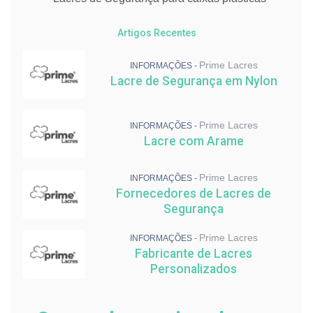
Lacres de Segurança para malotes
Lacre de Segurança Resistente
Artigos Recentes
Lacre de Segurança Numerado: Preço
Lacre para Transporte de Carga
Prime Lacres
INFORMAÇÕES -
Abraçadeiras para Indústria
Lacre de Segurança em Nylon
Lacre de Segurança em Nylon
Prime Lacres
INFORMAÇÕES -
Lacre com Arame
Prime Lacres
INFORMAÇÕES -
Fornecedores de Lacres de
Segurança
Prime Lacres
INFORMAÇÕES -
Fabricante de Lacres
Personalizados